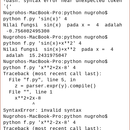
-bash: syntax error near unexpected token
`('
Nugrohos-MacBook-Pro:python nugroho$
python f.py 'sin(x)' 4
Nilai fungsi sin(x) pada x = 4 adalah
-0.756802495308
Nugrohos-MacBook-Pro:python nugroho$
python f.py 'sin(x)+x**2' 4
Nilai fungsi sin(x)+x**2 pada x = 4
adalah 15.2431975047
Nugrohos-MacBook-Pro:python nugroho$
python f.py 'x**2+2x-8' 4
Traceback (most recent call last):
File "f.py", line 5, in
z = parser.expr(y).compile()
File "
", line 1
x**2+2x-8
^
SyntaxError: invalid syntax
Nugrohos-MacBook-Pro:python nugroho$
python f.py 'x**2-2x-8' 4
Traceback (most recent call last):