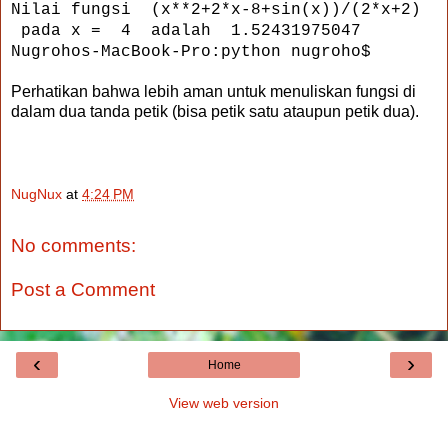
Nilai fungsi (x**2+2*x-8+sin(x))/(2*x+2)
pada x = 4 adalah 1.52431975047
Nugrohos-MacBook-Pro:python nugroho$
Perhatikan bahwa lebih aman untuk menuliskan fungsi di
dalam dua tanda petik (bisa petik satu ataupun petik dua).
NugNux
at
4:24 PM
No comments:
Post a Comment
‹
›
Home
View web version