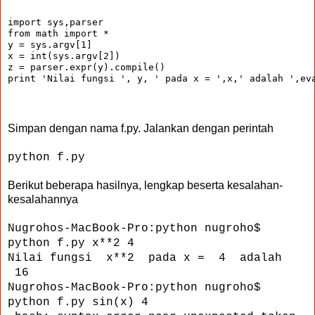
import sys,parser
from math import *
y = sys.argv[1]
x = int(sys.argv[2])
z = parser.expr(y).compile()
print 'Nilai fungsi ', y, ' pada x = ',x,' adalah ',ev
Simpan dengan nama f.py. Jalankan dengan perintah
python f.py
Berikut beberapa hasilnya, lengkap beserta kesalahan-
kesalahannya
Nugrohos-MacBook-Pro:python nugroho$
python f.py x**2 4
Nilai fungsi x**2 pada x = 4 adalah
16
Nugrohos-MacBook-Pro:python nugroho$
python f.py sin(x) 4