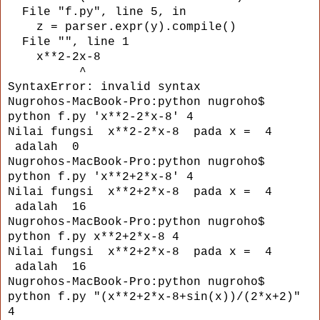
File "f.py", line 5, in
z = parser.expr(y).compile()
File "
", line 1
x**2-2x-8
^
SyntaxError: invalid syntax
Nugrohos-MacBook-Pro:python nugroho$
python f.py 'x**2-2*x-8' 4
Nilai fungsi x**2-2*x-8 pada x = 4
adalah 0
Nugrohos-MacBook-Pro:python nugroho$
python f.py 'x**2+2*x-8' 4
Nilai fungsi x**2+2*x-8 pada x = 4
adalah 16
Nugrohos-MacBook-Pro:python nugroho$
python f.py x**2+2*x-8 4
Nilai fungsi x**2+2*x-8 pada x = 4
adalah 16
Nugrohos-MacBook-Pro:python nugroho$
python f.py "(x**2+2*x-8+sin(x))/(2*x+2)"
4