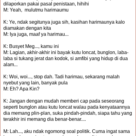
dilaporkan pakai pasal penistaan, hihihi
M: Yeah, mulutmu harimaumu
K: Ye, ndak segitunya juga sih, kasihan harimaunya kalo
diamakan dengan kita
M: Iya juga, maaf ya harimau...
K: Busyet Meg..., kamu ini
M: Lagian, akhir-akhir ini bayak kutu loncat, bunglon, laba-
laba si tukang jerat dan kodok, si amfibi yang hidup di dua
alam...
K: Woi, woi..., stop dah. Tadi harimau, sekarang malah
nyebut yang lain, banyak pula
M: Eh? Apa Kin?
K: Jangan dengan mudah memberi cap pada seseorang
seperti bunglon atau kutu loncat walau pada kenyataannya
dia memang plin-plan, suka pindah-pindah, siapa tahu yang
terakhir ini memang dia benar-benar....
M: Lah..., aku ndak ngomong soal politik. Cuma ingat sama