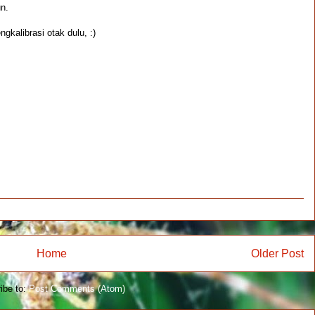
n.
kalibrasi otak dulu, :)
Home
Older Post
ibe to:
Post Comments (Atom)