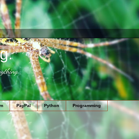
g.
ything.
am
PayPal
Python
Programming