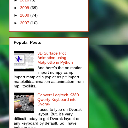
►
2010
(3)
►
2009
(69)
►
2008
(74)
►
2007
(10)
Popular Posts
3D Surface Plot
Animation using
Matplotlib in Python
And here's the animation
import numpy as np
import matplotlib.pyplot as plt import
matplotlib.animation as animation from
mpl_toolkits...
Convert Logitech K380
Qwerty Keyboard into
Dvorak
I used to type on Dvorak
layout. But, it's very
difficult today to get Dvorak layout on
any keyboard by default. So I have
habit to disa...