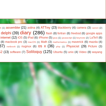
assembler
(21)
ATTiny
(23)
astina
(4)
blackberry
(4)
camera
(3)
rt
(1)
canon
(2)
diary
(286)
delphi
(39)
flash
(8)
fortran
(6)
freebsd
(6)
google apps
)
internet
(12)
iOS
(5)
iPad
(6)
iPhone
(5)
LaTeX
(6)
java
(1)
javascript
(1)
keynote
(2)
(8)
macbook pro
(3)
Math
(3)
maverick
(6)
mazda
(4)
macOS
(1)
mathematica
(1)
37)
os x
(36)
Physicist
(29)
nugnux
(6)
Picture
(3)
netbook
(1)
php
(1)
Soliloquy
(125)
S2
(13)
software
(7)
Ubuntu
(5)
unix
(4)
Video
(8)
wayang