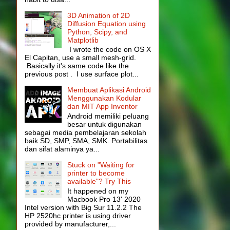
3D Animation of 2D
Diffusion Equation using
Python, Scipy, and
Matplotlib
I wrote the code on OS X
El Capitan, use a small mesh-grid.
Basically it's same code like the
previous post . I use surface plot...
Membuat Aplikasi Android
Menggunakan Kodular
dan MIT App Inventor
Android memiliki peluang
besar untuk digunakan
sebagai media pembelajaran sekolah
baik SD, SMP, SMA, SMK. Portabilitas
dan sifat alaminya ya...
Stuck on "Waiting for
printer to become
available"? Try This
It happened on my
Macbook Pro 13' 2020
Intel version with Big Sur 11.2.2 The
HP 2520hc printer is using driver
provided by manufacturer,...