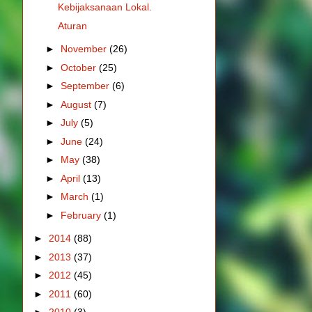
Kebijaksanaan Lokal.
Aturan
►
November
(26)
►
October
(25)
►
September
(6)
►
August
(7)
►
July
(5)
►
June
(24)
►
May
(38)
►
April
(13)
►
March
(1)
►
February
(1)
►
2014
(88)
►
2013
(37)
►
2012
(45)
►
2011
(60)