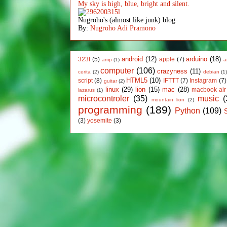
My sky is high, blue, bright and silent.
Nugroho's (almost like junk) blog
By:
Nugroho Adi Pramono
android
(12)
arduino
(18)
323f
(5)
apple
(7)
amp
(1)
a
computer
(106)
crazyness
(11)
cerita
(2)
debian
(1
HTML5
(10)
script
(8)
IFTTT
(7)
Instagram
(7)
guitar
(2)
linux
(29)
lion
(15)
mac
(28)
macbook air
lazarus
(1)
microcontroler
(35)
music
(
mountain lion
(2)
programming
(189)
Python
(109)
(3)
yosemite
(3)