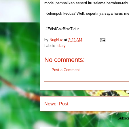
model pembalikan seperti itu selama bertahun-tahu
Kelompok kedua? Well, sepertinya saya harus meng
#EdisiGakBisaTidur
by
NugNux
at
2:22 AM
Labels:
diary
No comments:
Post a Comment
Newer Post
Subscr