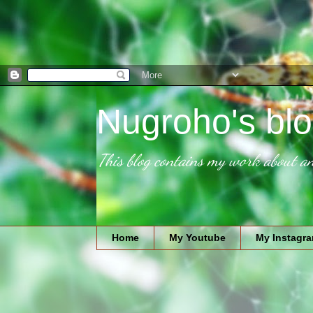
Nugroho's blo
This blog contains my work about an
Home
My Youtube
My Instagr