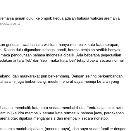
emania jaman dulu, kelompok kedua adalah bahasa walikan aremania
media sosial.
 generasi awal bahasa walikan; hanya membalik kata-kata serapan;
a. Konon dulu digunakan sebagai sandi, karena penjajah sedikit banyak
a maka penggunaan bahasa indonesia dibalik. Ada beberapa pegecualian
bedakan antara 'ileb' dan 'ilep', maka kata 'beli' tetap dipakai secara normal
embang dan masyarakat pun berkembang. Dengan seiring perkembangan
 bahasa ini juga berkembang, meski menurut saya menuju ke arah yang
asa ini membalik kata-kata secara membabibuta. Tentu saja sejak awal
Namun jika kita membalik semua kata termasuk bahasa jawa, percakapan
karena otak dipaksa menganalisis dan membalik secara nonstop.
ama lebih mudah dipahami (menurut saya), dan saya sudah familier dengan