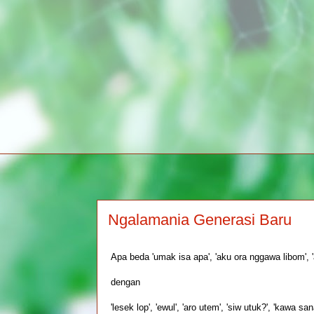
Ngalamania Generasi Baru
Apa beda 'umak isa apa', 'aku ora nggawa libom', 
dengan
'lesek lop', 'ewul', 'aro utem', 'siw utuk?', 'kawa san