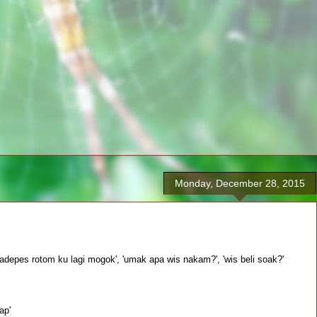
Monday, December 28, 2015
'adepes rotom ku lagi mogok', 'umak apa wis nakam?', 'wis beli soak?'
ap'