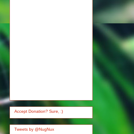
Accept Donation? Sure, :)
Tweets by @NugNux