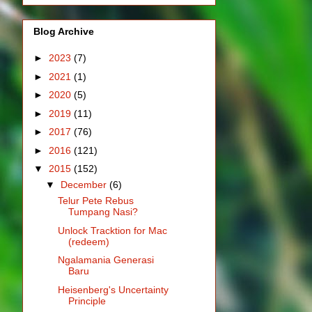
Blog Archive
►
2023
(7)
►
2021
(1)
►
2020
(5)
►
2019
(11)
►
2017
(76)
►
2016
(121)
▼
2015
(152)
▼
December
(6)
Telur Pete Rebus
Tumpang Nasi?
Unlock Tracktion for Mac
(redeem)
Ngalamania Generasi
Baru
Heisenberg's Uncertainty
Principle